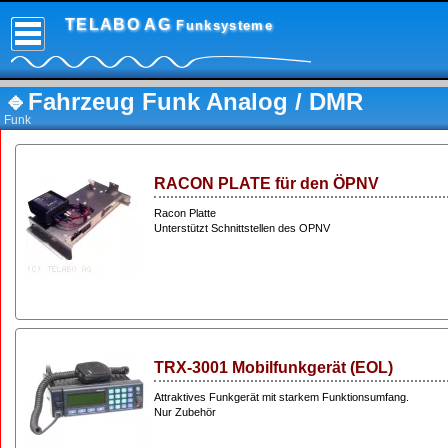
TELABO AG
Funksysteme
🔹Fahrzeug Funk Analog / DMR
Funk
RACON PLATE für den ÖPNV
Racon Platte
Unterstützt Schnittstellen des OPNV
TRX-3001 Mobilfunkgerät (EOL)
Attraktives Funkgerät mit starkem Funktionsumfang.
Nur Zubehör