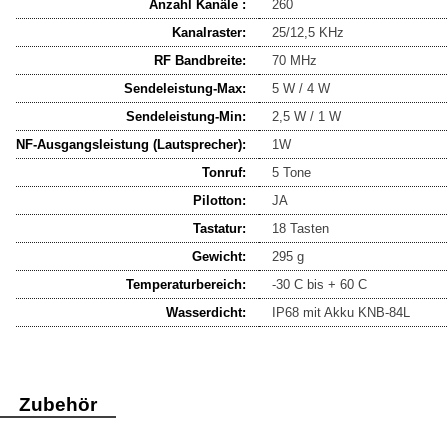
Anzahl Kanäle :
260
Kanalraster:
25/12,5 KHz
RF Bandbreite:
70 MHz
Sendeleistung-Max:
5 W / 4 W
Sendeleistung-Min:
2,5 W / 1 W
NF-Ausgangsleistung (Lautsprecher):
1W
Tonruf:
5 Tone
Pilotton:
JA
Tastatur:
18 Tasten
Gewicht:
295 g
Temperaturbereich:
-30 C bis + 60 C
Wasserdicht:
IP68 mit Akku KNB-84L
Zubehör