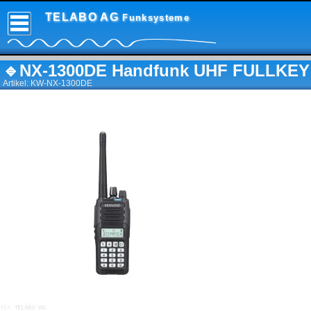
TELABO AG
Funksysteme
🔹
NX-1300DE Handfunk UHF FULLKEY
Artikel: KW-NX-1300DE