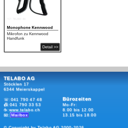
Monophone Kennwood
Mikrofon zu Kennwood
Handfunk
Detail >>
TELABO AG
Stöcklen 17
6344 Meierskappel
Bürozeiten
☏:041 790 47 48
📠:041 790 33 53
Mo-Fr:
☕:www.telabo.ch
8.00 bis 12.00
📧:
Mailbox
13.15 bis 18.00
© Copyright by Telabo AG 2000-2026