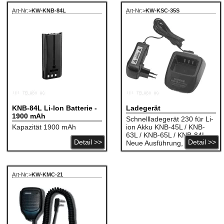
Art-Nr:>
KW-KNB-84L
Art-Nr:>
KW-KSC-35S
KNB-84L Li-Ion Batterie -
Ladegerät
1900 mAh
Schnellladegerät 230 für Li-
Kapazität 1900 mAh
ion Akku KNB-45L / KNB-
63L / KNB-65L / KNB-84L
Detail >>
Detail >>
Neue Ausführung, ersetzt
den Vorgänger KSC-35 mit
einen kleinerem
Netzadapter
Art-Nr:>
KW-KMC-21