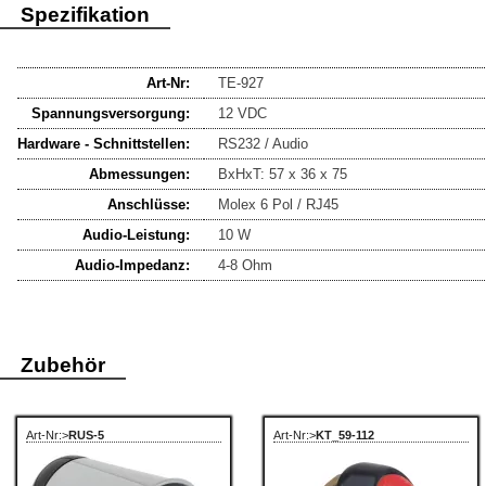
Spezifikation
Art-Nr:
TE-927
Spannungsversorgung:
12 VDC
Hardware - Schnittstellen:
RS232 / Audio
Abmessungen:
BxHxT: 57 x 36 x 75
Anschlüsse:
Molex 6 Pol / RJ45
Audio-Leistung:
10 W
Audio-Impedanz:
4-8 Ohm
Zubehör
Art-Nr:>
RUS-5
Art-Nr:>
KT_59-112