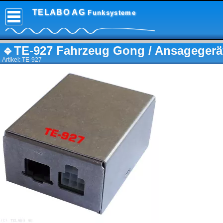
TELABO AG
Funksysteme
🔹
TE-927 Fahrzeug Gong / Ansagegerä
Artikel: TE-927