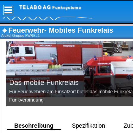
TELABO AG
Funksysteme
🔹Feuerwehr- Mobiles Funkrelais
Artikel Gruppe:FWREL1
Das mobile Funkrelais
Für Feuerwehren am Einsatzort bietet das mobile Funkrela
Funkverbindung
Beschreibung
Spezifikation
Zub